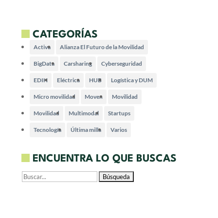
CATEGORÍAS
Activa
Alianza El Futuro de la Movilidad
BigData
Carsharing
Cyberseguridad
EDIH
Eléctrica
HUB
Logística y DUM
Micro movilidad
Moven
Movilidad
Movilidad
Multimodal
Startups
Tecnología
Última milla
Varios
ENCUENTRA LO QUE BUSCAS
Buscar: